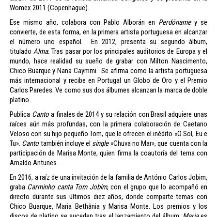
Womex 2011 (Copenhague).
Ese mismo año, colabora con Pablo Alborán en
Perdóname
y se
convierte, de esta forma, en la primera artista portuguesa en alcanzar
el número uno español. En 2012, presenta su segundo álbum,
titulado
Alma
. Tras pasar por los principales auditorios de Europa y el
mundo, hace realidad su sueño de grabar con Milton Nascimento,
Chico Buarque y Nana Caymmi. Se afirma como la artista portuguesa
más internacional y recibe en Portugal un Globo de Oro y el Premio
Carlos Paredes. Ve como sus dos álbumes alcanzan la marca de doble
platino.
Publica
Canto
a finales de 2014 y su relación con Brasil adquiere unas
raíces aún más profundas, con la primera colaboración de Caetano
Veloso con su hijo pequeño Tom, que le ofrecen el inédito «O Sol, Eu e
Tu».
Canto
también incluye el
single
«Chuva no Mar», que cuenta con la
participación de Marisa Monte, quien firma la coautoría del tema con
Arnaldo Antunes.
En 2016, a raíz de una invitación de la familia de António Carlos Jobim,
graba
Carminho canta Tom
Jobim
, con el grupo que lo acompañó en
directo durante sus últimos diez años, donde comparte temas con
Chico Buarque, Maria Bethânia y Marisa Monte. Los premios y los
discos de platino se suceden tras el lanzamiento del álbum.
Maria
es